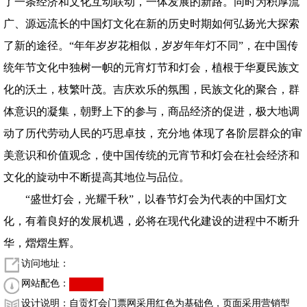
了一条经济和文化互动联动，一体发展的新路。同时为积厚流
广、源远流长的中国灯文化在新的历史时期如何弘扬光大探索
了新的途径。“年年岁岁花相似，岁岁年年灯不同”，在中国传
统年节文化中独树一帜的元宵灯节和灯会，植根于华夏民族文
化的沃土，枝繁叶茂。吉庆欢乐的氛围，民族文化的聚合，群
体意识的凝集，朝野上下的参与，商品经济的促进，极大地调
动了历代劳动人民的巧思卓技，充分地 体现了各阶层群众的审
美意识和价值观念，使中国传统的元宵节和灯会在社会经济和
文化的旋动中不断提高其地位与品位。
“盛世灯会，光耀千秋”，以春节灯会为代表的中国灯文
化，有着良好的发展机遇，必将在现代化建设的进程中不断升
华，熠熠生辉。
访问地址：
网站配色：
设计说明：
自贡灯会门票网采用红色为基础色，页面采用营销型