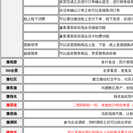
发货完成之后进行订单确认提交，进行财务核
在没有确认订单之前可以直接取消订单
线上线下消费
可以通过微信线上支付下单，线下发货，实现O
赢客通系统实现会员储值功能
赢客通系统实现会员卡扣费功能
团购管理
可以设置团购商品上架、下架，线上直接团购
超级预售
可以提前预售商品，享受预售的价格
微相册
各行各业，照片展
360全景
全景看房，更真实
微社区
建立微信社交平台，社区
微客服
沟通数亿用户，创
微报名
报名如此简
微渠道
二维码轻松一扫，有效统计粉丝来源
微现场
活跃现场气氛，让
微调研
参与企业调研，同时调研之后可以给出评价
微推送
可以直接在我们的平台上分组推送图文信