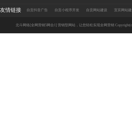
友情链接
自贡抖音广告
自贡小程序开发
自贡网站建设
宜宾网站建
北斗网络[全网营销5网合1] 营销型网站，让您轻松实现全网营销 Copyright(c)zigonge.c