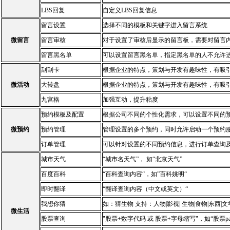
LBS回复
自定义LBS回复信息
留言设置
选择不同的模板和关键字进入留言系统
微留言
留言审核
对于设置了审核后显示的留言板，需要对留言
留言黑名单
可以设置留言黑名单，指定黑名单的人不允许
刮刮卡
根据企业的特点，策划与开发有趣味性，有吸
微活动
大转盘
根据企业的特点，策划与开发有趣味性，有吸
九宫格
加强互动，提升粘度
预约模板及配置
根据公司不同的个性化需求，可以设置不同的
微预约
预约管理
管理设置的多个预约，同时允许启动一个预约
订单管理
可以针对设置的不同预约信息，进行订单查询
城市天气
“城市名天气”， 如“北京天气”
百度百科
“百科查询内容“，如”百科姚明“
即时翻译
“翻译查询内容（中文或英文）“
我想你猜
如：猜生物 支持：人物|影视| 生物|食物|东西|文
微生活
股票查询
"股票+数字代码 或 股票+字母缩写"，如“股票pay