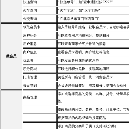
快递查询
“ 快递单号”，如”查申通快递222222“
火车查询
“ 火车车次”，如“ 火车T109“
公交查询
“ 在北京从东直门到西直门”
领取会员卡
输入手机号和姓名，获取会员卡，自动绑定会
用户积分
可以查看用户消费积分、签到积分
用户消息
可以查看商家给客户推送的消息
商户信息
查看会员卡说明、商户地址等信息
微会员
优惠劵
可以发放各种属性的优惠劵
积分商城
可以进行积分兑换，实现落地闭环
门店管理
实现所有门店管理，统一消费会员卡
每日签到
会员通过每日签到，增加积分，增加会员粘性
添加或选择商品的分类、名称、货号、计量单
商品管理
签。
修改商品的分类、名称、货号、计量单位、市
根据商品的名称或编号搜索商品
添加商品的分类和子类（支持2级分类）